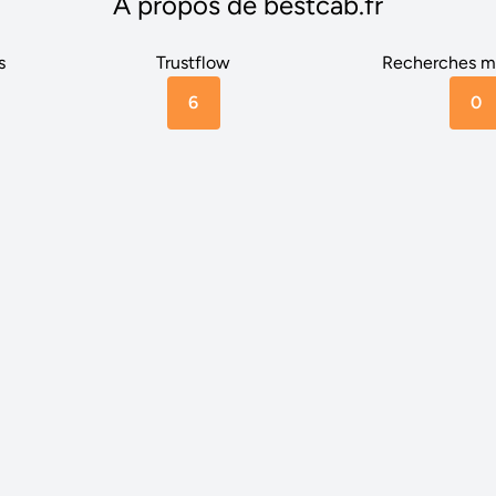
A propos de bestcab.fr
s
Trustflow
Recherches m
6
0