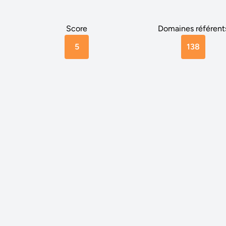
Score
Domaines référent
5
138